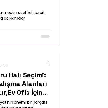
ları,neden sisal halı tercih
da açıklamalar
kunur
ru Halı Seçimi:
Çalışma Alanları
r,Ev Ofis İçin
ihi
yatının önemli bir parçası