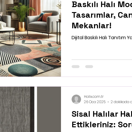
Baskılı Halı Mo
Tasarımlar, Can
Mekanlar!
Dijital Baskılı Halı Tanıtım Ya
Halix.com.tr
26 Oca 2025
2 dakikada 
Sisal Halılar 
Ettikleriniz: So