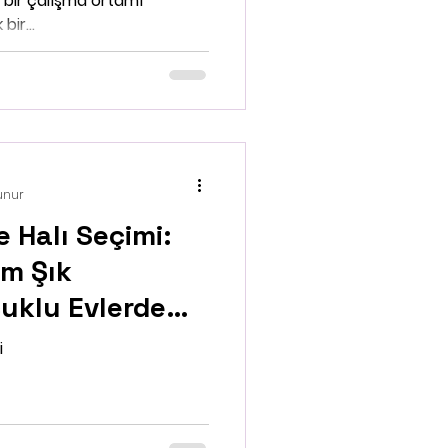
i bir çalışma ortamı
bir...
unur
 Halı Seçimi:
m Şık
uklu Evlerde
ıl Olmalı
i