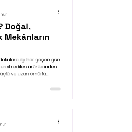
unur
r? Doğal,
ık Mekânların
ı
okulara ilgi her geçen gün
 tercih edilen ürünlerinden
l, güçlü ve uzun ömürlü
de fonksiyonel bir kullanım
le modern ve sade
rsuz uyum sağlıyor. Peki
n ayıran nedir? Hangi
mler için uygundur? Bu
unur