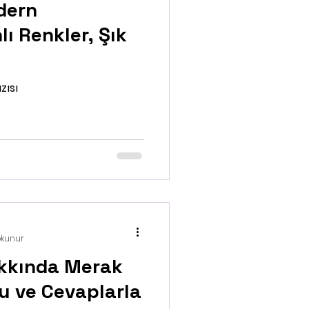
dern
lı Renkler, Şık
zısı
okunur
Hakkında Merak
ru ve Cevaplarla