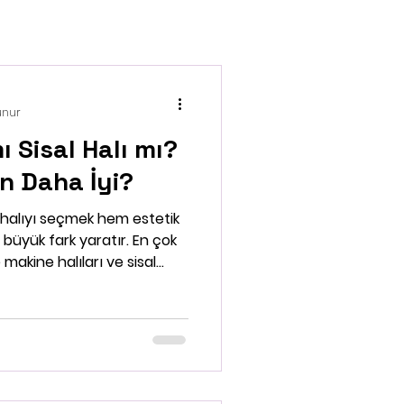
unur
ı Sisal Halı mı?
in Daha İyi?
halıyı seçmek hem estetik
büyük fark yaratır. En çok
ine halıları ve sisal
arasında ne gibi farklar var?
daha uygun? İşte tüm
ştırma: ✔ Genel Bakış
l Halı Makine Halısı Malzeme
tik veya akrilik-polipropilen
ğun alanlarda ideal)