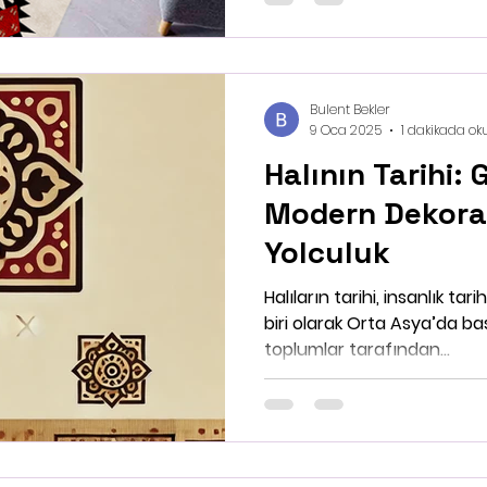
Bulent Bekler
9 Oca 2025
1 dakikada ok
Halının Tarihi:
Modern Dekor
Yolculuk
Halıların tarihi, insanlık ta
biri olarak Orta Asya’da başl
toplumlar tarafından...