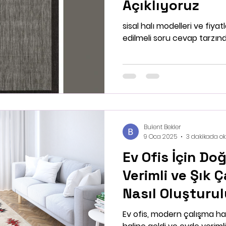
Açıklıyoruz
sisal halı modelleri ve fiyat
edilmeli soru cevap tarzın
Bulent Bekler
9 Oca 2025
3 dakikada o
Ev Ofis İçin Doğ
Verimli ve Şık 
Nasıl Oluşturulu
Doğru Halı Terc
Ev ofis, modern çalışma ha