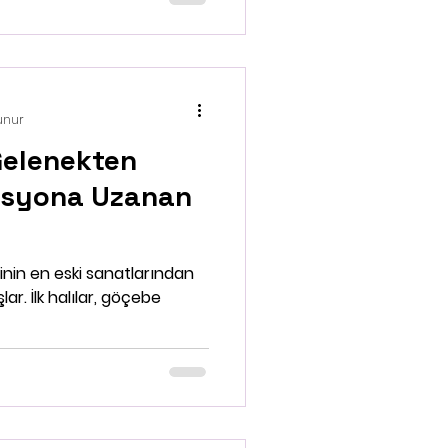
unur
 Gelenekten
asyona Uzanan
rihinin en eski sanatlarından
ar. İlk halılar, göçebe