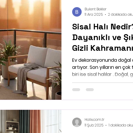
Bulent Bekler
11 Ara 2025
2 dakikada ok
Sisal Halı Nedi
Dayanıklı ve Ş
Gizli Kahraman
Ev dekorasyonunda doğal d
artıyor. Son yılların en çok
biri ise sisal halılar . Doğa
yapısıyla hem estetik hem 
sunan sisal halılar, özellik
dekorasyon tarzlarına kusu
sisal halıyı diğer halılarda
alanlarda kullanılabilir? Ki
yazıda, Halix kalite ve güveniyle sunulan sisal halıları
Halix.com.tr
yakından
11 Şub 2025
1 dakikada ok