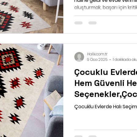
haline geldi ve evde veriml
oluşturmak, başarı için kritik 
Halix.com.tr
9 Oca 2025
1 dakikada ok
Çocuklu Evlerde
Hem Güvenli He
Seçenekler,Çoc
Halı Seçimi Nas
Çocuklu Evlerde Halı Seçim