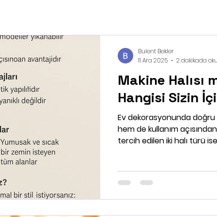
Bulent Bekler
11 Ara 2025
2 dakikada ok
Makine Halısı m
Hangisi Sizin İç
Ev dekorasyonunda doğru 
hem de kullanım açısından 
tercih edilen iki halı türü ise mak
halılar dır. Peki bu iki halı 
Hangisi hangi mekân için 
yönleriyle kapsamlı karşıla
Karşılaştırması Özellik Sisa
%100 doğal bitki lifleri Sente
Dayanıklılık Çok yüksek (yo