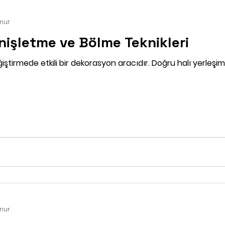
unur
enişletme ve Bölme Teknikleri
ğiştirmede etkili bir dekorasyon aracıdır. Doğru halı yerleşimi 
unur