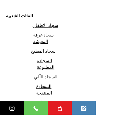
الفئات الشعبية
سجاد الاطفال
سجاد غرفة
المعيشة
سجاد المطبخ
السجادة
المطبوعة
السجاد الآلي
السجادة
المنتفخة
سجادة
السيزال
0 850 30 42 549
(HA LIX)
0 510 221 17 55
م. نسيه أوزمن ماه. سافاش كاد رقم: 29/6
غونغورين / اسطنبول