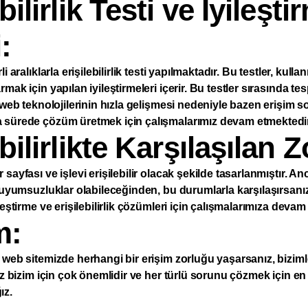
bilirlik Testi ve İyileşti
:
i aralıklarla erişilebilirlik testi yapılmaktadır. Bu testler, kull
mak için yapılan iyileştirmeleri içerir. Bu testler sırasında tes
, web teknolojilerinin hızla gelişmesi nedeniyle bazen erişim so
 sürede çözüm üretmek için çalışmalarımız devam etmektedir
bilirlikte Karşılaşılan Z
sayfası ve işlevi erişilebilir olacak şekilde tasarlanmıştır. Anc
a uyumsuzluklar olabileceğinden, bu durumlarla karşılaşırsanız 
leştirme ve erişilebilirlik çözümleri için çalışmalarımıza devam
m:
 web sitemizde herhangi bir erişim zorluğu yaşarsanız, bizimle 
niz bizim için çok önemlidir ve her türlü sorunu çözmek için e
ız.