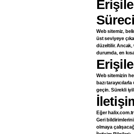
Erişile
Süreci
Web sitemiz, belirl
üst seviyeye çıkar
düzeltilir. Ancak
durumda, en kısa
Erişile
Web sitemizin her 
bazı tarayıcılarl
geçin. Sürekli iyi
İletişi
Eğer halix.com.tr
Geri bildirimleri
olmaya çalışacağ