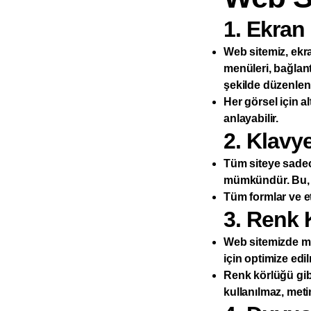
1. Ekran
Web sitemiz, ekra
menüleri, bağlant
şekilde düzenlenm
Her görsel için al
anlayabilir.
2. Klavy
Tüm siteye sadec
mümkündür. Bu, mo
Tüm formlar ve et
3. Renk 
Web sitemizde met
için optimize edi
Renk körlüğü gib
kullanılmaz, meti