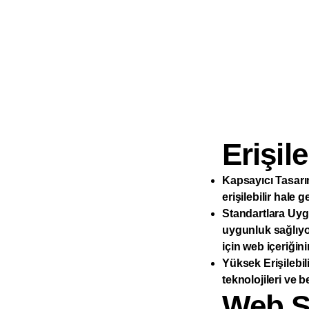
Erişile
Kapsayıcı Tasarım
erişilebilir hale 
Standartlara Uygu
uygunluk sağlıyor
için web içeriğinin
Yüksek Erişilebil
teknolojileri ve 
Web Si