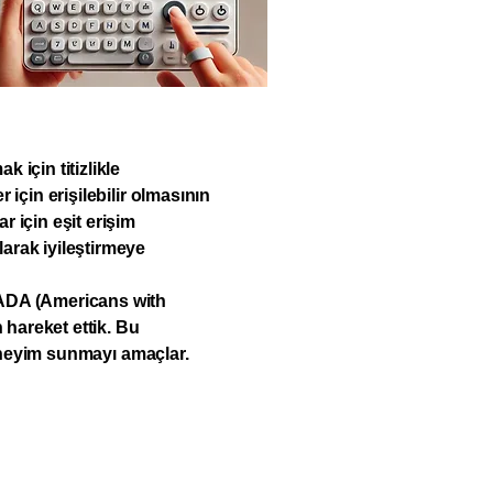
 için titizlikle
 için erişilebilir olmasının
 için eşit erişim
larak iyileştirmeye
e ADA (Americans with
n hareket ettik. Bu
r deneyim sunmayı amaçlar.