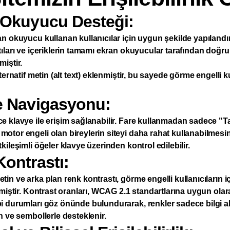
 Okuyucu Desteği:
n okuyucu kullanan kullanıcılar için uygun şekilde yapılandırılm
ıları ve içeriklerin tamamı ekran okuyucular tarafından doğru
iştir.
ternatif metin (alt text) eklenmiştir, bu sayede görme engelli ku
e Navigasyonu:
e klavye ile erişim sağlanabilir. Fare kullanmadan sadece "Ta
tor engeli olan bireylerin siteyi daha rahat kullanabilmesin
kileşimli öğeler klavye üzerinden kontrol edilebilir.
Kontrastı:
in ve arka plan renk kontrastı, görme engelli kullanıcıların i
lmiştir. Kontrast oranları, WCAG 2.1 standartlarına uygun olar
i durumları göz önünde bulundurarak, renkler sadece bilgi a
n ve sembollerle desteklenir.