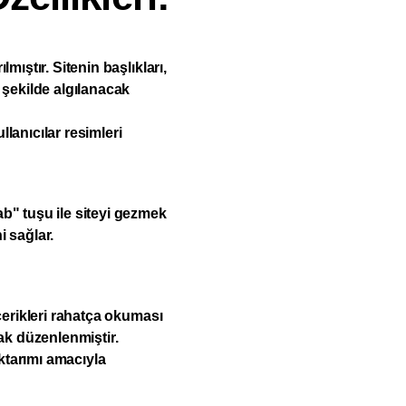
ıştır. Sitenin başlıkları,
 şekilde algılanacak
llanıcılar resimleri
b" tuşu ile siteyi gezmek
i sağlar.
çerikleri rahatça okuması
ak düzenlenmiştir.
ktarımı amacıyla