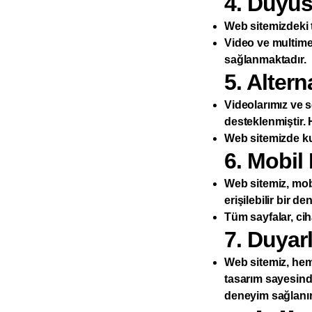
4. Duyusa
Web sitemizdeki t
Video ve multimedy
sağlanmaktadır.
5. Altern
Videolarımız ve se
desteklenmiştir. H
Web sitemizde kul
6. Mobil E
Web sitemiz, mobi
erişilebilir bir d
Tüm sayfalar, ci
7. Duyar
Web sitemiz, hem
tasarım sayesinde
deneyim sağlanır