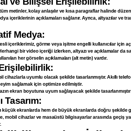
l ve Bilişsel Erişilebilirlik:
üm metinler, kolay anlaşılır ve kısa paragraflar halinde düzen
a içeriklerinin açıklamaları sağlanır. Ayrıca, altyazılar ve tran
atif Medya:
sli içeriklerimiz, görme veya işitme engelli kullanıcılar için a
erhangi bir video içeriği izlerken, altyazı ve açıklamalar da sa
lanılan her görselin açıklamaları (alt metin) vardır.
rişilebilirlik:
l cihazlarla uyumlu olacak şekilde tasarlanmıştır. Akıllı telefo
eneyim sağlamak için optimize edilmiştir.
hazın ekran boyutuna uyum sağlayacak şekilde tasarlanmıştır
lı Tasarım:
 küçük ekranlarda hem de büyük ekranlarda doğru şekilde g
, mobil cihazlar ve masaüstü bilgisayarlar arasında geçiş ya
.